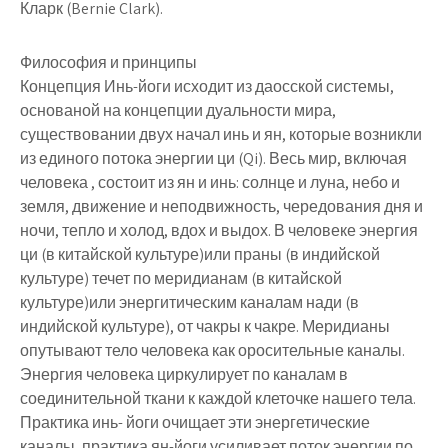
Кларк (Bernie Clark).
Философия и принципы
Концепция Инь-йоги исходит из даосской системы,
основаной на концепции дуальности мира,
существовании двух начал инь и ян, которые возникли
из единого потока энергии ци (Qi). Весь мир, включая
человека , состоит из ян и инь: солнце и луна, небо и
земля, движение и неподвижность, чередования дня и
ночи, тепло и холод, вдох и выдох. В человеке энергия
ци (в китайской культуре)или праны (в индийской
культуре) течет по меридианам (в китайской
культуре)или энергитическим каналам нади (в
индийской культуре), от чакры к чакре. Меридианы
опутывают тело человека как оросительные каналы.
Энергия человека циркулирует по каналам в
соединительной ткани к каждой клеточке нашего тела.
Практика инь- йоги очищает эти энергетические
каналы, практика ян-йоги усиливает поток энергии по