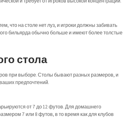
ической и требует от игроков высокой концентрации.
ем, что на столе нет луз, и игроки должны забивать
ого бильярда обычно больше и имеют более толстые
го стола
ров при выборе. Столы бывают разных размеров, и
 ваших предпочтений.
ьируются от 7 до 12 футов. Для домашнего
змером 7 или 8 футов, в то время как для клубов