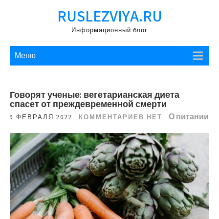
Перейти
RUSLEZVIYA.RU
к
содержимому
Информационный блог
Меню
Говорят ученые: вегетарианская диета
спасет от преждевременной смерти
О питании
9 ФЕВРАЛЯ 2022
КОММЕНТАРИЕВ НЕТ